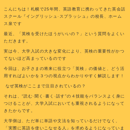
こんにちは！札幌で25年間、英語教育に携わってきた英会話
スクール『イングリッシュ·スプラッシュ』の校長、ホーム
ス泉です
最近、「英検を受けたほうがいいの？」という質問をよくい
ただきます。
実は今、大学入試の大きな変化により、
英検の重要性がかつ
てないほど高まっている
のです
今回は、お子さまの将来に役立つ「英検」の価値と、どう活
用すればよいかを３つの視点からわかりやすく解説します！
なぜ英検がここまで注目されているの？
それは、
“
読む·聞く·書く·話す
”
の４技能をバランスよく身に
つける
ことが、大学入試においても重視されるようになって
きたからです。
大学側は、ただ単に単語や文法を知っているだけでなく、
「実際に英語を使いこなせる人」を求めるようになっていま