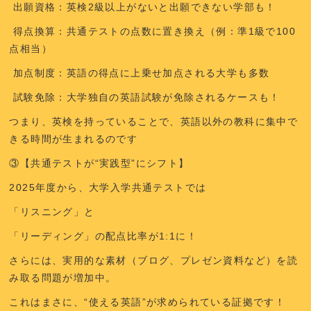
出願資格：英検2級以上がないと出願できない学部も！
得点換算：共通テストの点数に置き換え（例：準1級で100
点相当）
加点制度：英語の得点に上乗せ加点される大学も多数
試験免除：大学独自の英語試験が免除されるケースも！
つまり、英検を持っていることで、
英語以外の教科に集中で
きる時間が生まれる
のです
③【共通テストが“実践型”にシフト】
2025年度から、大学入学共通テストでは
「リスニング」と
「リーディング」の配点比率が1:1に！
さらには、実用的な素材（ブログ、プレゼン資料など）を読
み取る問題が増加中。
これはまさに、
“
使える英語
”
が求められている
証拠です！